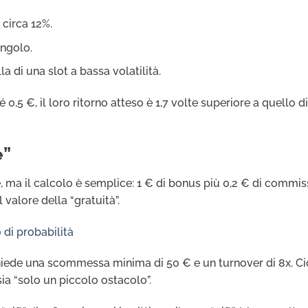
 circa 12%.
ingolo.
 di una slot a bassa volatilità.
0,5 €, il loro ritorno atteso è 1,7 volte superiore a quello d
e”
, ma il calcolo è semplice: 1 € di bonus più 0,2 € di commi
valore della “gratuità”.
 di probabilità
chiede una scommessa minima di 50 € e un turnover di 8x. Ci
ia “solo un piccolo ostacolo”.