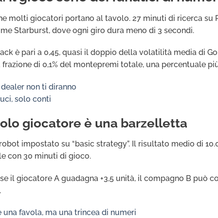
che molti giocatori portano al tavolo. 27 minuti di ricerca s
come Starburst, dove ogni giro dura meno di 3 secondi.
jack è pari a 0,45, quasi il doppio della volatilità media di 
a frazione di 0,1% del montepremi totale, una percentuale più
i dealer non ti diranno
uci, solo conti
golo giocatore è una barzelletta
ot impostato su “basic strategy”. Il risultato medio di 10.0
le con 30 minuti di gioco.
e il giocatore A guadagna +3,5 unità, il compagno B può com
.
 è una favola, ma una trincea di numeri