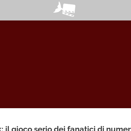
 il gioco serio dei fanatici di numer