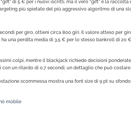
t” di 5 € per i nuovi iscritti, ma il vero “gift” è la raccolta 
rgeting più spietate del più aggressivo algoritmo di una sl
condi per giro, ottieni circa 800 giri. Il valore atteso per gi
 ha una perdita media di 3,5 € per lo stesso bankroll di 20 €.
ssimi colpi, mentre il blackjack richiede decisioni ponderat
 con un ritardo di 0,7 secondi, un dettaglio che può costare 
impostazione scommessa mostra una font size di 9 pt su sfond
inò mobile