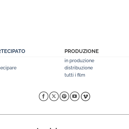
RTECIPATO
PRODUZIONE
in produzione
ecipare
distribuzione
tutti i film