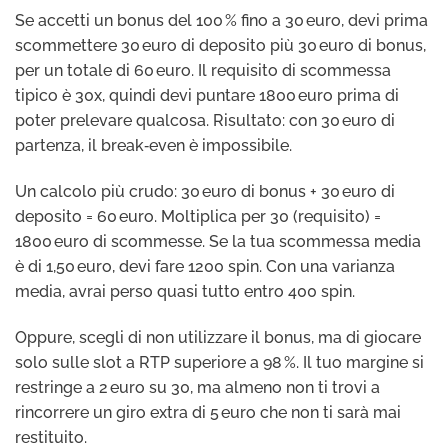
Se accetti un bonus del 100 % fino a 30 euro, devi prima
scommettere 30 euro di deposito più 30 euro di bonus,
per un totale di 60 euro. Il requisito di scommessa
tipico è 30x, quindi devi puntare 1800 euro prima di
poter prelevare qualcosa. Risultato: con 30 euro di
partenza, il break‑even è impossibile.
Un calcolo più crudo: 30 euro di bonus + 30 euro di
deposito = 60 euro. Moltiplica per 30 (requisito) =
1800 euro di scommesse. Se la tua scommessa media
è di 1,50 euro, devi fare 1200 spin. Con una varianza
media, avrai perso quasi tutto entro 400 spin.
Oppure, scegli di non utilizzare il bonus, ma di giocare
solo sulle slot a RTP superiore a 98 %. Il tuo margine si
restringe a 2 euro su 30, ma almeno non ti trovi a
rincorrere un giro extra di 5 euro che non ti sarà mai
restituito.