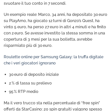
svuotare il tuo conto in 7 secondi.
Un esempio reale: Marco, 34 anni, ha depositato 30 euro
su PlayAmo, ha giocato 12 turni di Gonzo’s Quest, ha
vinto 5 euro, ha perso 27 euro in altri 4 minuti e ha finito
con 2 euro. Se avesse investito la stessa somma in una
copertura di 3 mesi per la sua bolletta, avrebbe
risparmiato più di 30 euro.
Roulette online per Samsung Galaxy: la truffa digitale
che i veri giocatori ignorano
30 euro di deposito iniziale
2 % di tassa su prelievo
95 % RTP medio
Ma il vero trucco sta nella percentuale di “free spin”
offerti da StarCasino: 20 spin gratuiti valgono spesso