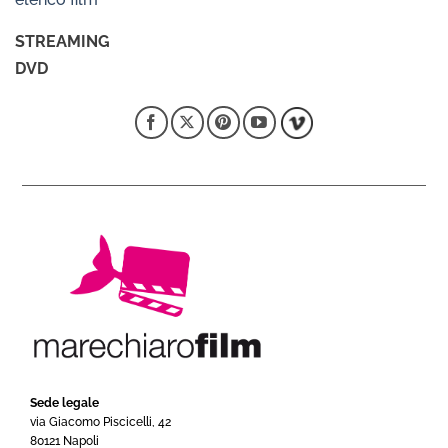
STREAMING
DVD
Sede legale
via Giacomo Piscicelli, 42
80121 Napoli