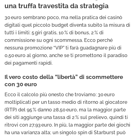
una truffa travestita da strategia
30 euro sembrano poco, ma nella pratica dei casinò
digitali quel piccolo budget diventa subito la misura di
tutti i limiti: 5 giri gratis, 10 % di bonus, 2 % di
commissione su ogni scommessa. Ecco perché
nessuna promozione “VIP” ti farà guadagnare più di
0,50 euro al giorno, anche se ti promettono il paradiso
dei pagamenti rapidi.
Il vero costo della “libertà” di scommettere
con 30 euro
Ecco il calcolo più onesto che troviamo: 30 euro
moltiplicati per un tasso medio di ritorno al giocatore
(RTP) del 95 % danno 28,50 euro, ma la maggior parte
dei siti aggiunge una tassa di 2 % sul prelievo, quindi ti
ritrovi con 27,93 euro. In più, la maggior parte dei giochi
ha una varianza alta; un singolo spin di Starburst può