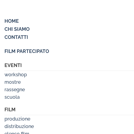
HOME
CHI SIAMO
CONTATTI
FILM PARTECIPATO
EVENTI
workshop
mostre
rassegne
scuola
FILM
produzione
distribuzione
elenco film