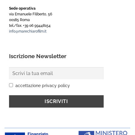
Sede operativa
via Emanuele Filiberto, 56
00185 Roma
tel./fax. +39 06 99448154
info@marechiarofilm.it
Iscrizione Newsletter
accettazione privacy policy