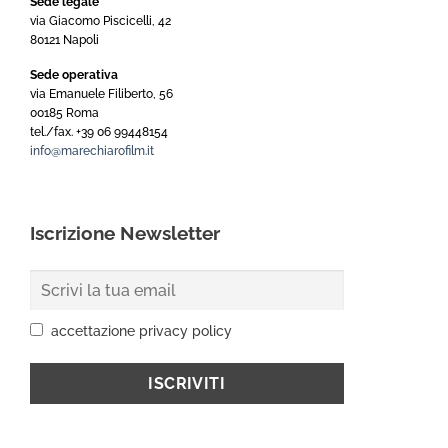
Sede legale
via Giacomo Piscicelli, 42
80121 Napoli
Sede operativa
via Emanuele Filiberto, 56
00185 Roma
tel./fax. +39 06 99448154
info@marechiarofilm.it
Iscrizione Newsletter
accettazione privacy policy