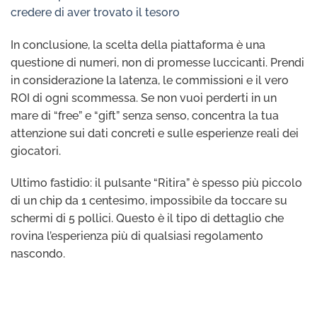
credere di aver trovato il tesoro
In conclusione, la scelta della piattaforma è una
questione di numeri, non di promesse luccicanti. Prendi
in considerazione la latenza, le commissioni e il vero
ROI di ogni scommessa. Se non vuoi perderti in un
mare di “free” e “gift” senza senso, concentra la tua
attenzione sui dati concreti e sulle esperienze reali dei
giocatori.
Ultimo fastidio: il pulsante “Ritira” è spesso più piccolo
di un chip da 1 centesimo, impossibile da toccare su
schermi di 5 pollici. Questo è il tipo di dettaglio che
rovina l’esperienza più di qualsiasi regolamento
nascondo.