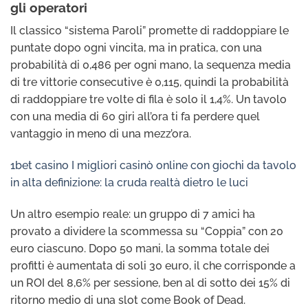
gli operatori
Il classico “sistema Paroli” promette di raddoppiare le
puntate dopo ogni vincita, ma in pratica, con una
probabilità di 0,486 per ogni mano, la sequenza media
di tre vittorie consecutive è 0,115, quindi la probabilità
di raddoppiare tre volte di fila è solo il 1,4%. Un tavolo
con una media di 60 giri all’ora ti fa perdere quel
vantaggio in meno di una mezz’ora.
1bet casino I migliori casinò online con giochi da tavolo
in alta definizione: la cruda realtà dietro le luci
Un altro esempio reale: un gruppo di 7 amici ha
provato a dividere la scommessa su “Coppia” con 20
euro ciascuno. Dopo 50 mani, la somma totale dei
profitti è aumentata di soli 30 euro, il che corrisponde a
un ROI del 8,6% per sessione, ben al di sotto dei 15% di
ritorno medio di una slot come Book of Dead.