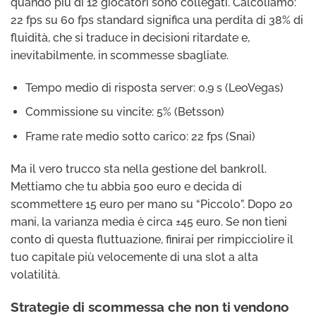
quando più di 12 giocatori sono collegati. Calcoliamo:
22 fps su 60 fps standard significa una perdita di 38% di
fluidità, che si traduce in decisioni ritardate e,
inevitabilmente, in scommesse sbagliate.
Tempo medio di risposta server: 0,9 s (LeoVegas)
Commissione su vincite: 5% (Betsson)
Frame rate medio sotto carico: 22 fps (Snai)
Ma il vero trucco sta nella gestione del bankroll.
Mettiamo che tu abbia 500 euro e decida di
scommettere 15 euro per mano su “Piccolo”. Dopo 20
mani, la varianza media è circa ±45 euro. Se non tieni
conto di questa fluttuazione, finirai per rimpicciolire il
tuo capitale più velocemente di una slot a alta
volatilità.
Strategie di scommessa che non ti vendono