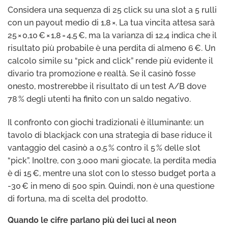
Considera una sequenza di 25 click su una slot a 5 rulli
con un payout medio di 1,8 ×. La tua vincita attesa sarà
25 × 0,10 € × 1,8 = 4,5 €, ma la varianza di 12,4 indica che il
risultato più probabile è una perdita di almeno 6 €. Un
calcolo simile su “pick and click” rende più evidente il
divario tra promozione e realtà. Se il casinò fosse
onesto, mostrerebbe il risultato di un test A/B dove
78 % degli utenti ha finito con un saldo negativo.
Il confronto con giochi tradizionali è illuminante: un
tavolo di blackjack con una strategia di base riduce il
vantaggio del casinò a 0,5 % contro il 5 % delle slot
“pick”. Inoltre, con 3.000 mani giocate, la perdita media
è di 15 €, mentre una slot con lo stesso budget porta a
-30 € in meno di 500 spin. Quindi, non è una questione
di fortuna, ma di scelta del prodotto.
Quando le cifre parlano più dei luci al neon