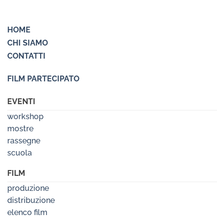
HOME
CHI SIAMO
CONTATTI
FILM PARTECIPATO
EVENTI
workshop
mostre
rassegne
scuola
FILM
produzione
distribuzione
elenco film