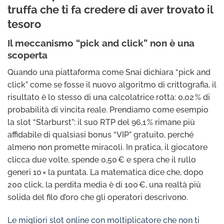
truffa che ti fa credere di aver trovato il
tesoro
Il meccanismo “pick and click” non è una
scoperta
Quando una piattaforma come Snai dichiara “pick and
click” come se fosse il nuovo algoritmo di crittografia, il
risultato è lo stesso di una calcolatrice rotta: 0,02 % di
probabilità di vincita reale. Prendiamo come esempio
la slot “Starburst”: il suo RTP del 96,1 % rimane più
affidabile di qualsiasi bonus “VIP” gratuito, perché
almeno non promette miracoli. In pratica, il giocatore
clicca due volte, spende 0,50 € e spera che il rullo
generi 10 × la puntata. La matematica dice che, dopo
200 click, la perdita media è di 100 €, una realtà più
solida del filo d’oro che gli operatori descrivono.
Le migliori slot online con moltiplicatore che non ti