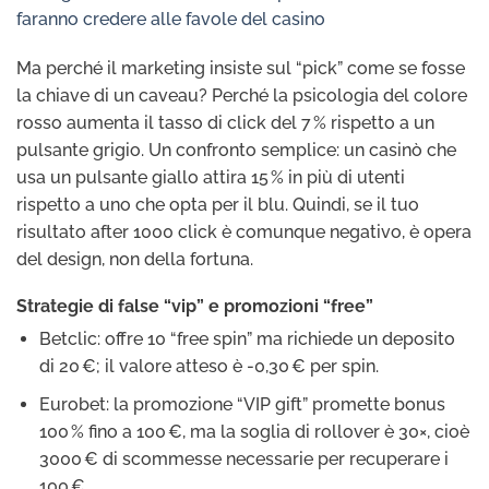
faranno credere alle favole del casino
Ma perché il marketing insiste sul “pick” come se fosse
la chiave di un caveau? Perché la psicologia del colore
rosso aumenta il tasso di click del 7 % rispetto a un
pulsante grigio. Un confronto semplice: un casinò che
usa un pulsante giallo attira 15 % in più di utenti
rispetto a uno che opta per il blu. Quindi, se il tuo
risultato after 1000 click è comunque negativo, è opera
del design, non della fortuna.
Strategie di false “vip” e promozioni “free”
Betclic: offre 10 “free spin” ma richiede un deposito
di 20 €; il valore atteso è -0,30 € per spin.
Eurobet: la promozione “VIP gift” promette bonus
100 % fino a 100 €, ma la soglia di rollover è 30×, cioè
3000 € di scommesse necessarie per recuperare i
100 €.