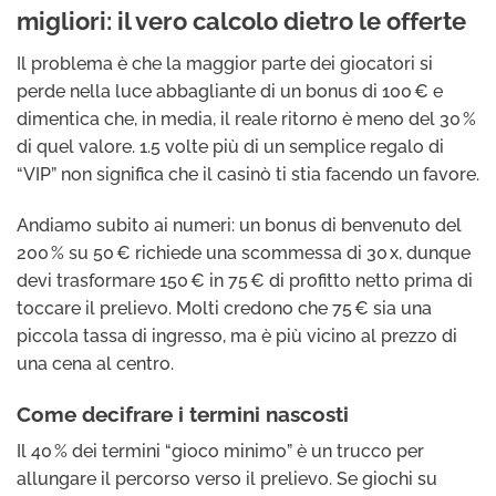
migliori: il vero calcolo dietro le offerte
Il problema è che la maggior parte dei giocatori si
perde nella luce abbagliante di un bonus di 100 € e
dimentica che, in media, il reale ritorno è meno del 30 %
di quel valore. 1.5 volte più di un semplice regalo di
“VIP” non significa che il casinò ti stia facendo un favore.
Andiamo subito ai numeri: un bonus di benvenuto del
200 % su 50 € richiede una scommessa di 30 x, dunque
devi trasformare 150 € in 75 € di profitto netto prima di
toccare il prelievo. Molti credono che 75 € sia una
piccola tassa di ingresso, ma è più vicino al prezzo di
una cena al centro.
Come decifrare i termini nascosti
Il 40 % dei termini “gioco minimo” è un trucco per
allungare il percorso verso il prelievo. Se giochi su