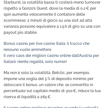
Starburst, la volatilità bassa ti costerà meno turnover
rispetto a Gonzo’s Quest, dove la media di 0.2 € per
spin aumenta velocemente il contatore delle
scommesse. 2 minuti di gioco su una slot ad alta
varianza possono equivalere a 1.5 h di giro su una con
payout più stabile.
Bonus casino per live casino Italia: il trucco che
nessuno vuole ammettere
Il vero caos dei migliori casino online dall’Austria per
italiani: niente regalità, solo numeri
Ma non è solo la volatilità. Betclic, per esempio,
impone una soglia del 5 % di deposito minimo per
sbloccare il bonus, un valore che, se convertito in
percentuale sul capitale medio di 300 €, riduce la tua
riserva di liquidità a 285 €.
Il casino online prelievo maestro: quando la velocità