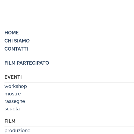
HOME
CHI SIAMO
CONTATTI
FILM PARTECIPATO
EVENTI
workshop
mostre
rassegne
scuola
FILM
produzione