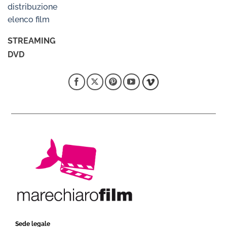
distribuzione
elenco film
STREAMING
DVD
Sede legale