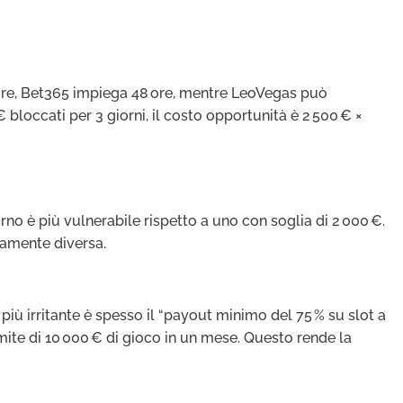
 24 ore, Bet365 impiega 48 ore, mentre LeoVegas può
 bloccati per 3 giorni, il costo opportunità è 2 500 € ×
orno è più vulnerabile rispetto a uno con soglia di 2 000 €.
isamente diversa.
più irritante è spesso il “payout minimo del 75 % su slot a
l limite di 10 000 € di gioco in un mese. Questo rende la