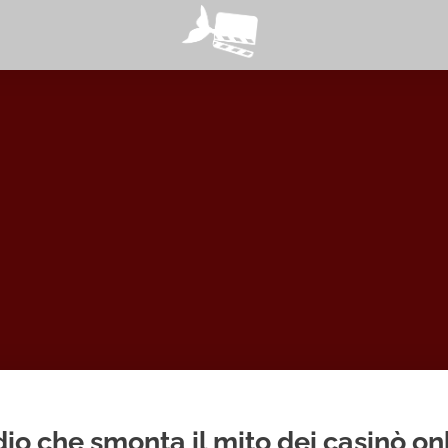
io che smonta il mito dei casinò onli