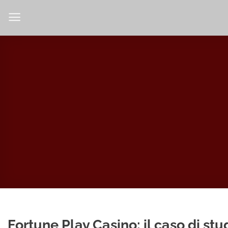
Salta
ai
contenuti
Fortune Play Casino: il caso di stud