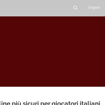
English
ne più sicuri per giocatori italiani