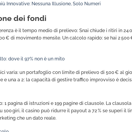
più Innovative: Nessuna Illusione, Solo Numeri
ione dei fondi
fferenza è il tempo medio di prelievo: Snai chiude i ritiri in
 000 € di movimento mensile. Un calcolo rapido: se hai 2 500 €
lto: dove il 97% non è un mito
ci varia: un portafoglio con limite di prelievo di 500 € al gi
ie e una a 2: la capacità di gestire traffico improvviso è dec
1 pagina di istruzioni e 199 pagine di clausole. La clausola 
 su 100 giri, il casino può ridurre il payout a 72 % se superi i
rketing che un dato reale.
colo