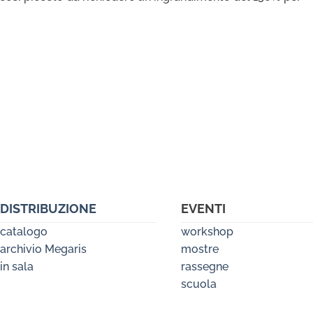
DISTRIBUZIONE
EVENTI
catalogo
workshop
archivio Megaris
mostre
in sala
rassegne
scuola