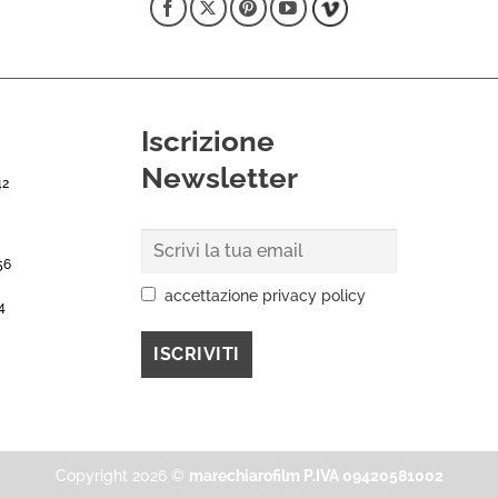
Iscrizione
Newsletter
42
56
accettazione privacy policy
4
Copyright 2026 ©
marechiarofilm P.IVA 09420581002