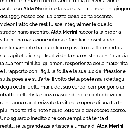
materiale “rimasto nel cassetto” della conversazione
avuta con
Alda Merini
nella sua casa milanese nel giugno
del 1995. Nasce così La pazza della porta accanto,
videoritratto che restituisce integralmente quello
stradorinario incontro.
Alda Merini
racconta la propria
vita in una narrazione intima e familiare, oscillando
continuamente tra pubblico e privato e soffermandosi
sui capitoli più significativi della sua esistenza – l’infanzia,
la sua femminilità, gli amori, l’esperienza della maternità
e il rapporto con i figli, la follia e la sua lucida riflessione
sulla poesia e sull’arte. Il volto della poetessa, i dettagli
degli occhi, delle mani, del suo corpo, compongono un
ritratto dell’artista senza nascondere le contraddizioni
che hanno caratterizzato la vita e le opere di una tra le
più importanti e note figure letterarie del secolo scorso.
Uno sguardo inedito che con semplicità tenta di
restituire la grandezza artistica e umana di
Alda Merini
.